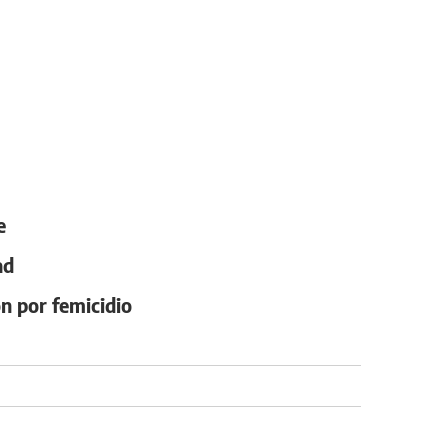
e
ad
on por femicidio