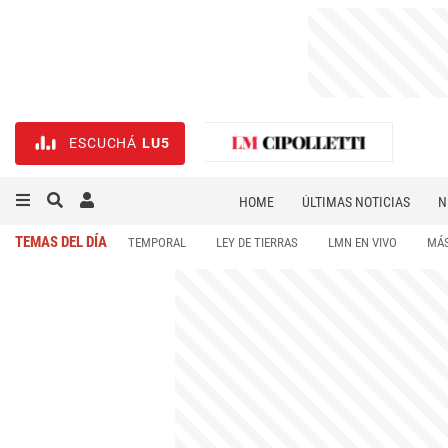
ESCUCHÁ
LU5
HOME
ÚLTIMAS NOTICIAS
N
NECROLÓGICAS
DEPORTES
TEMAS DEL DÍA
TEMPORAL
LEY DE TIERRAS
LMN EN VIVO
MÁS