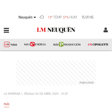
Neuquén
TEMP
HUM
15:01 HS
13°
37%
LA MAÑANA
Efectivo
04 DE ABRIL 2025 - 13:29
PAÍS