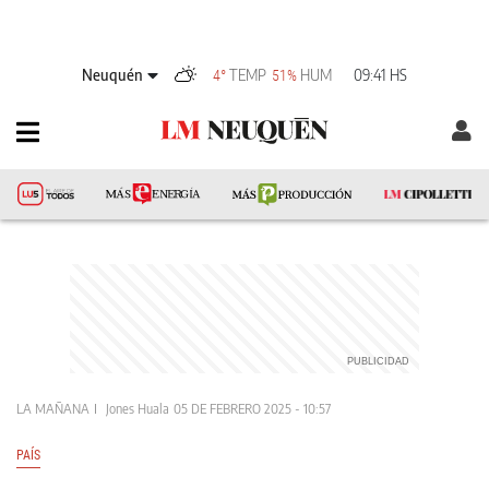
Neuquén
TEMP
HUM
09:41 HS
4°
51%
LA MAÑANA
Jones Huala
05 DE FEBRERO 2025 - 10:57
PAÍS