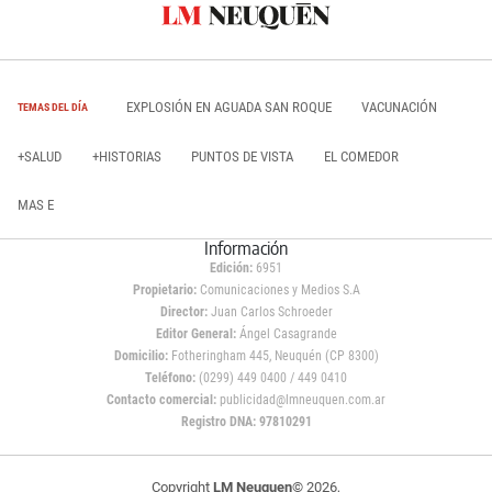
EXPLOSIÓN EN AGUADA SAN ROQUE
VACUNACIÓN
TEMAS DEL DÍA
+SALUD
+HISTORIAS
PUNTOS DE VISTA
EL COMEDOR
MAS E
Información
Edición:
6951
Propietario:
Comunicaciones y Medios S.A
Director:
Juan Carlos Schroeder
Editor General:
Ángel Casagrande
Domicilio:
Fotheringham 445, Neuquén (CP 8300)
Teléfono:
(0299) 449 0400 / 449 0410
Contacto comercial:
publicidad@lmneuquen.com.ar
Registro DNA: 97810291
Copyright
LM Neuquen
© 2026,