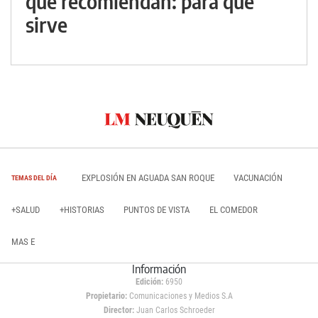
que recomiendan: para qué
sirve
EXPLOSIÓN EN AGUADA SAN ROQUE
VACUNACIÓN
TEMAS DEL DÍA
+SALUD
+HISTORIAS
PUNTOS DE VISTA
EL COMEDOR
MAS E
Información
Edición:
6950
Propietario:
Comunicaciones y Medios S.A
Director:
Juan Carlos Schroeder