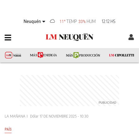
Neuquén
TEMP
HUM
12:12 HS
11°
33%
LA MAÑANA
Dólar
17 DE NOVIEMBRE 2025 - 10:30
PAÍS