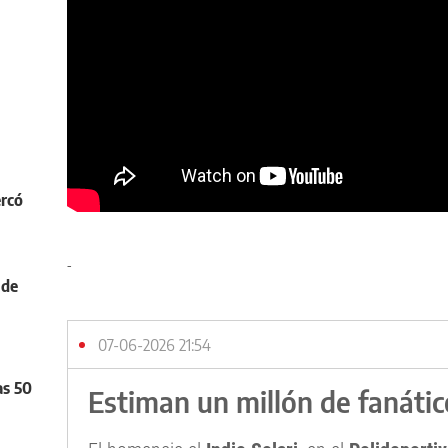
ercó
-
 de
07-06-2026 21:54
as 50
Estiman un millón de fanátic