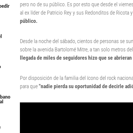
pero no de su público. Es por esto que desde el vierne
pedir
al ex líder de Patricio Rey y sus Redonditos de Ricot
público.
l
Desde la noche del sábado, cientos de personas se sumar
sobre la avenida Bartolomé Mitre, a tan solo metros de
llegada de miles de seguidores hizo que se abrieran 
o
Por disposición de la familia del ícono del rock nacional
para que
"nadie pierda su oportunidad de decirle adi
urbano
al
e