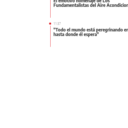
El emotivo homenaje de Los
Fundamentalistas del Aire Acondicio
11:37
"Todo el mundo está peregrinando e
hasta donde él espera"