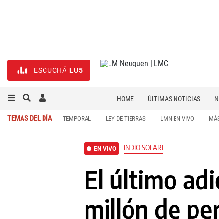
ESCUCHÁ
LU5
HOME
ÚLTIMAS NOTICIAS
N
NECROLÓGICAS
DEPORTES
TEMAS DEL DÍA
TEMPORAL
LEY DE TIERRAS
LMN EN VIVO
MÁS
INDIO SOLARI
EN VIVO
El último adi
millón de pe