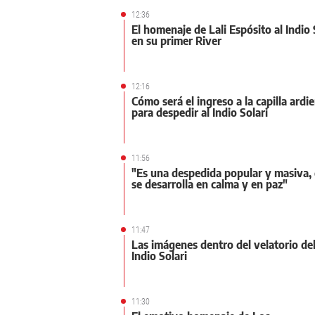
12:36
El homenaje de Lali Espósito al Indio 
en su primer River
12:16
Cómo será el ingreso a la capilla ardi
para despedir al Indio Solari
11:56
"Es una despedida popular y masiva,
se desarrolla en calma y en paz"
11:47
Las imágenes dentro del velatorio de
Indio Solari
11:30