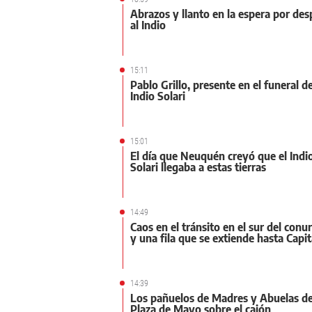
Abrazos y llanto en la espera por des
al Indio
15:11
Pablo Grillo, presente en el funeral de
Indio Solari
15:01
El día que Neuquén creyó que el Indi
Solari llegaba a estas tierras
14:49
Caos en el tránsito en el sur del con
y una fila que se extiende hasta Capit
14:39
Los pañuelos de Madres y Abuelas d
Plaza de Mayo sobre el cajón