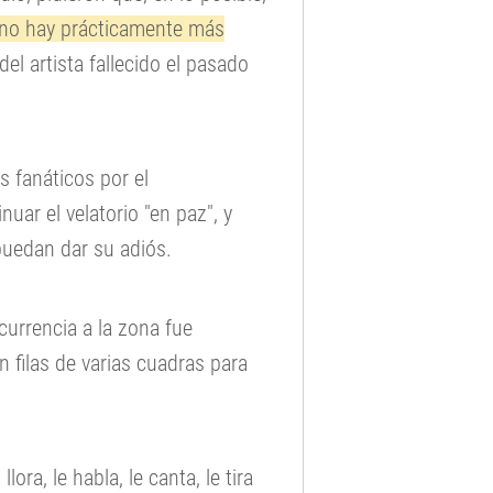
"no hay prácticamente más
del artista fallecido el pasado
os fanáticos por el
uar el velatorio "en paz", y
puedan dar su adiós.
urrencia a la zona fue
n filas de varias cuadras para
lora, le habla, le canta, le tira