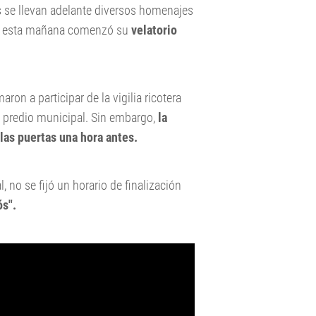
s se llevan adelante diversos homenajes
a y esta mañana comenzó su
velatorio
on a participar de la vigilia ricotera
l predio municipal. Sin embargo,
la
las puertas una hora antes.
, no se fijó un horario de finalización
ós".