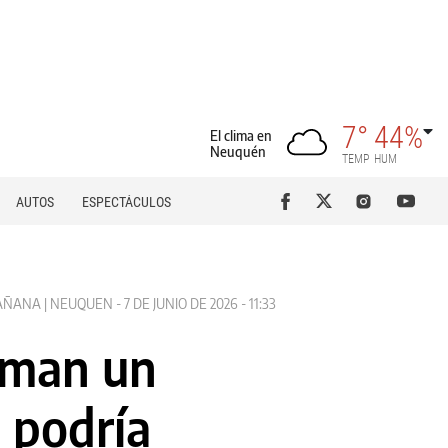
7°
44%
El clima en
Neuquén
TEMP
HUM
AUTOS
ESPECTÁCULOS
ÑANA | NEUQUEN - 7 DE JUNIO DE 2026 - 11:33
timan un
 podría