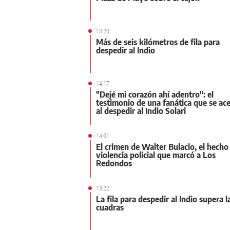
14:20
Más de seis kilómetros de fila para
despedir al Indio
14:17
"Dejé mi corazón ahí adentro": el
testimonio de una fanática que se ac
al despedir al Indio Solari
14:01
El crimen de Walter Bulacio, el hecho
violencia policial que marcó a Los
Redondos
13:22
La fila para despedir al Indio supera l
cuadras