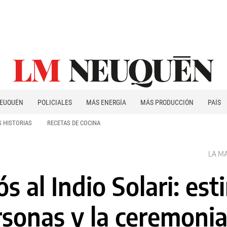
EUQUÉN
POLICIALES
MÁS ENERGÍA
MÁS PRODUCCIÓN
PAÍS
PATAGONIA
 HISTORIAS
RECETAS DE COCINA
LA MA
ós al Indio Solari: es
rsonas y la ceremonia