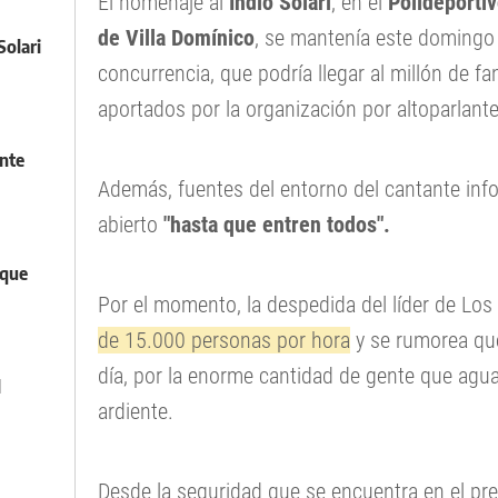
El homenaje al
Indio Solari
, en el
Polideporti
de Villa Domínico
, se mantenía este domingo
Solari
concurrencia, que podría llegar al millón de f
aportados por la organización por altoparlante 
ente
Además, fuentes del entorno del cantante info
abierto
"hasta que entren todos".
 que
Por el momento, la despedida del líder de Lo
de 15.000 personas por hora
y se rumorea que
día, por la enorme cantidad de gente que aguar
l
ardiente.
Desde la seguridad que se encuentra en el pred