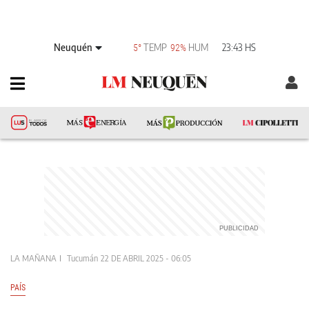
Neuquén
TEMP
HUM
23:43 HS
5°
92%
LA MAÑANA
Tucumán
22 DE ABRIL 2025 - 06:05
PAÍS