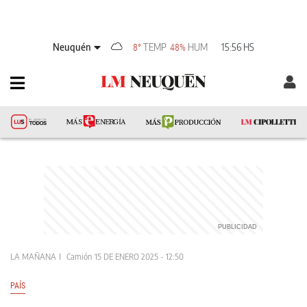
Neuquén
TEMP
HUM
15:56 HS
8°
48%
LA MAÑANA
Camión
15 DE ENERO 2025 - 12:50
PAÍS