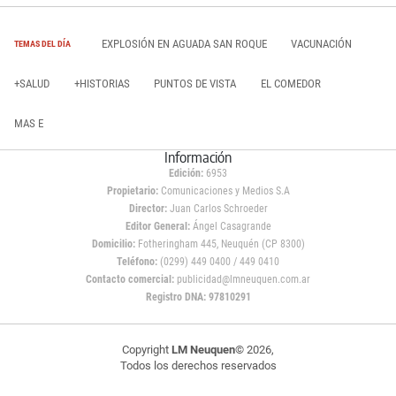
EXPLOSIÓN EN AGUADA SAN ROQUE
VACUNACIÓN
TEMAS DEL DÍA
+SALUD
+HISTORIAS
PUNTOS DE VISTA
EL COMEDOR
MAS E
Información
Edición:
6953
Propietario:
Comunicaciones y Medios S.A
Director:
Juan Carlos Schroeder
Editor General:
Ángel Casagrande
Domicilio:
Fotheringham 445, Neuquén (CP 8300)
Teléfono:
(0299) 449 0400 / 449 0410
Contacto comercial:
publicidad@lmneuquen.com.ar
Registro DNA: 97810291
Copyright
LM Neuquen
© 2026,
Todos los derechos reservados