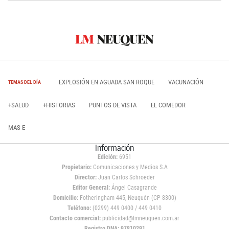
EXPLOSIÓN EN AGUADA SAN ROQUE
VACUNACIÓN
TEMAS DEL DÍA
+SALUD
+HISTORIAS
PUNTOS DE VISTA
EL COMEDOR
MAS E
Información
Edición:
6951
Propietario:
Comunicaciones y Medios S.A
Director:
Juan Carlos Schroeder
Editor General:
Ángel Casagrande
Domicilio:
Fotheringham 445, Neuquén (CP 8300)
Teléfono:
(0299) 449 0400 / 449 0410
Contacto comercial:
publicidad@lmneuquen.com.ar
Registro DNA: 97810291