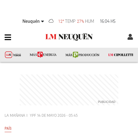
Neuquén
TEMP
HUM
16:04 HS
12°
27%
LA MAÑANA
YPF
14 DE MAYO 2026 - 05:45
PAÍS