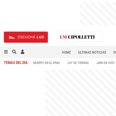
ESCUCHÁ
LU5
HOME
ÚLTIMAS NOTICIAS
N
NECROLÓGICAS
DEPORTES
TEMAS DEL DÍA
MUERTE EN EL EPAS
LEY DE TIERRAS
LMN EN VIVO