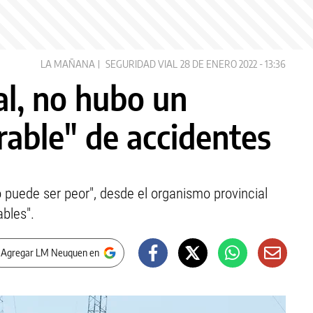
LA MAÑANA
SEGURIDAD VIAL
28 DE ENERO 2022 - 13:36
al, no hubo un
able" de accidentes
 puede ser peor", desde el organismo provincial
ables".
 Agregar LM Neuquen en