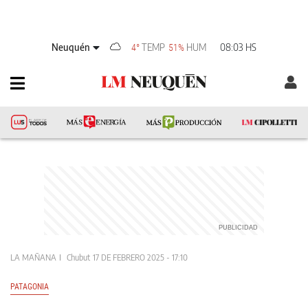
Neuquén
TEMP
HUM
08:03 HS
4°
51%
LA MAÑANA
Chubut
17 DE FEBRERO 2025 - 17:10
PATAGONIA