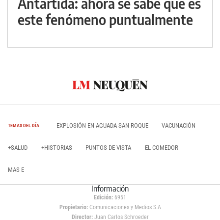
Antártida: ahora se sabe qué es
este fenómeno puntualmente
EXPLOSIÓN EN AGUADA SAN ROQUE
VACUNACIÓN
TEMAS DEL DÍA
+SALUD
+HISTORIAS
PUNTOS DE VISTA
EL COMEDOR
MAS E
Información
Edición:
6951
Propietario:
Comunicaciones y Medios S.A
Director:
Juan Carlos Schroeder