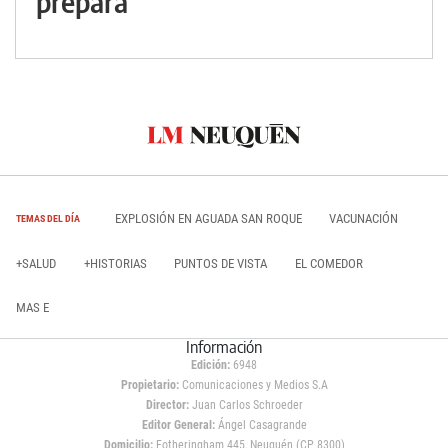
prepara
EXPLOSIÓN EN AGUADA SAN ROQUE
VACUNACIÓN
TEMAS DEL DÍA
+SALUD
+HISTORIAS
PUNTOS DE VISTA
EL COMEDOR
MAS E
Información
Edición:
6948
Propietario:
Comunicaciones y Medios S.A
Director:
Juan Carlos Schroeder
Editor General:
Ángel Casagrande
Domicilio:
Fotheringham 445, Neuquén (CP 8300)