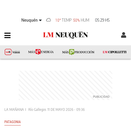
Neuquén
TEMP
HUM
05:29 HS
10°
50%
LA MAÑANA
Río Gallegos
11 DE MAYO 2026 - 09:36
PATAGONIA