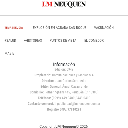
EXPLOSIÓN EN AGUADA SAN ROQUE
VACUNACIÓN
TEMAS DEL DÍA
+SALUD
+HISTORIAS
PUNTOS DE VISTA
EL COMEDOR
MAS E
Información
Edición:
6949
Propietario:
Comunicaciones y Medios S.A
Director:
Juan Carlos Schroeder
Editor General:
Ángel Casagrande
Domicilio:
Fotheringham 445, Neuquén (CP 8300)
Teléfono:
(0299) 449 0400 / 449 0410
Contacto comercial:
publicidad@lmneuquen.com.ar
Registro DNA: 97810291
Copyright
LM Neuquen
© 2026,