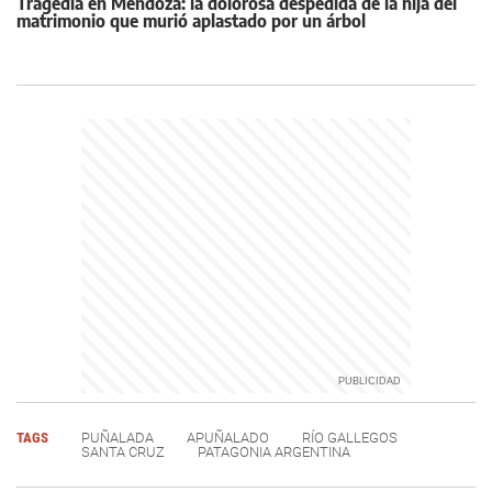
Tragedia en Mendoza: la dolorosa despedida de la hija del
matrimonio que murió aplastado por un árbol
TAGS
PUÑALADA
APUÑALADO
RÍO GALLEGOS
SANTA CRUZ
PATAGONIA ARGENTINA