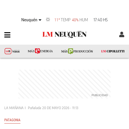
Neuquén
TEMP
HUM
17:40 HS
11°
40%
LA MAÑANA
Puñalada
20 DE MAYO 2026 - 11:13
PATAGONIA