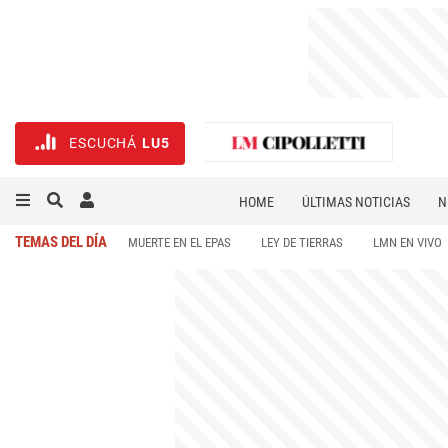
ESCUCHÁ
LU5
HOME
ÚLTIMAS NOTICIAS
N
NECROLÓGICAS
DEPORTES
TEMAS DEL DÍA
MUERTE EN EL EPAS
LEY DE TIERRAS
LMN EN VIVO