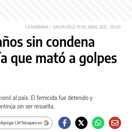
LA MAÑANA
SANTA CRUZ
19 DE ABRIL 2025 - 09:00
 años sin condena
cía que mató a golpes
nó al país. El femicida fue detenido y
tinúa sin ser resuelta.
 Agregar LM Neuquen en