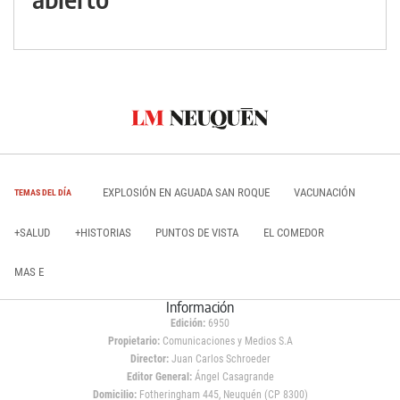
EXPLOSIÓN EN AGUADA SAN ROQUE
VACUNACIÓN
TEMAS DEL DÍA
+SALUD
+HISTORIAS
PUNTOS DE VISTA
EL COMEDOR
MAS E
Información
Edición:
6950
Propietario:
Comunicaciones y Medios S.A
Director:
Juan Carlos Schroeder
Editor General:
Ángel Casagrande
Domicilio:
Fotheringham 445, Neuquén (CP 8300)