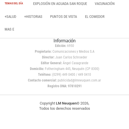
EXPLOSIÓN EN AGUADA SAN ROQUE
VACUNACIÓN
TEMAS DEL DÍA
+SALUD
+HISTORIAS
PUNTOS DE VISTA
EL COMEDOR
MAS E
Información
Edición:
6950
Propietario:
Comunicaciones y Medios S.A
Director:
Juan Carlos Schroeder
Editor General:
Ángel Casagrande
Domicilio:
Fotheringham 445, Neuquén (CP 8300)
Teléfono:
(0299) 449 0400 / 449 0410
Contacto comercial:
publicidad@lmneuquen.com.ar
Registro DNA: 97810291
Copyright
LM Neuquen
© 2026,
Todos los derechos reservados