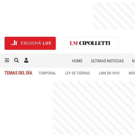
ESCUCHÁ
LU5
HOME
ÚLTIMAS NOTICIAS
N
NECROLÓGICAS
DEPORTES
TEMAS DEL DÍA
TEMPORAL
LEY DE TIERRAS
LMN EN VIVO
MÁS