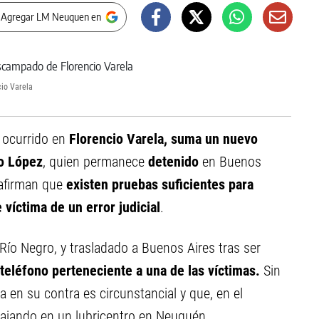
 Agregar LM Neuquen en
io Varela
, ocurrido en
Florencio Varela, suma un nuevo
lo López
, quien permanece
detenido
en Buenos
 afirman que
existen pruebas suficientes para
 víctima de un error judicial
.
ío Negro, y trasladado a Buenos Aires tras ser
teléfono perteneciente a una de las víctimas.
Sin
 en su contra es circunstancial y que, en el
bajando en un lubricentro en Neuquén.