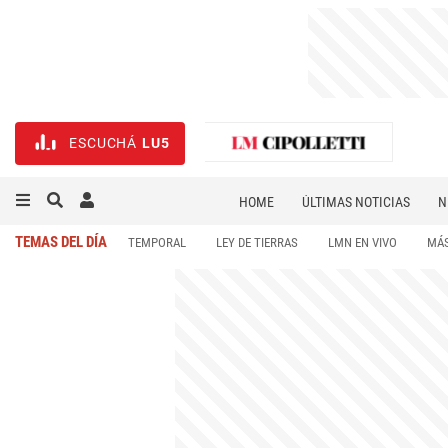
ESCUCHÁ
LU5
HOME
ÚLTIMAS NOTICIAS
N
NECROLÓGICAS
DEPORTES
TEMAS DEL DÍA
TEMPORAL
LEY DE TIERRAS
LMN EN VIVO
MÁS