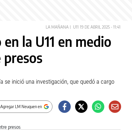
LA MAÑANA
U11
19 DE ABRIL 2025 - 11:41
 en la U11 en medio
e presos
Ya se inició una investigación, que quedó a cargo
 Agregar LM Neuquen en