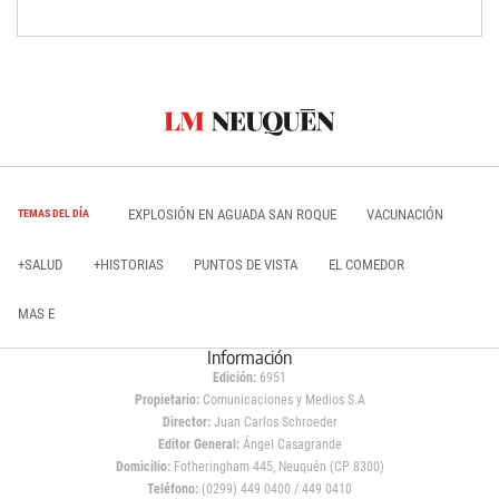
EXPLOSIÓN EN AGUADA SAN ROQUE
VACUNACIÓN
TEMAS DEL DÍA
+SALUD
+HISTORIAS
PUNTOS DE VISTA
EL COMEDOR
MAS E
Información
Edición:
6951
Propietario:
Comunicaciones y Medios S.A
Director:
Juan Carlos Schroeder
Editor General:
Ángel Casagrande
Domicilio:
Fotheringham 445, Neuquén (CP 8300)
Teléfono:
(0299) 449 0400 / 449 0410