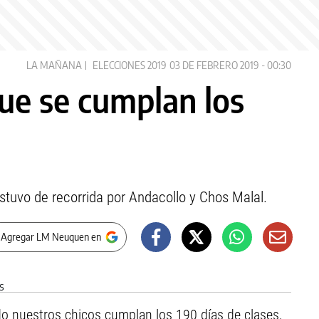
LA MAÑANA
ELECCIONES 2019
03 DE FEBRERO 2019 - 00:30
que se cumplan los
tuvo de recorrida por Andacollo y Chos Malal.
 Agregar LM Neuquen en
do nuestros chicos cumplan los 190 días de clases,