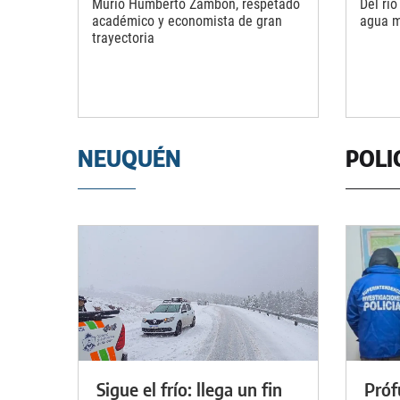
Murió Humberto Zambón, respetado
Del río
académico y economista de gran
agua m
trayectoria
NEUQUÉN
POLI
Sigue el frío: llega un fin
Próf