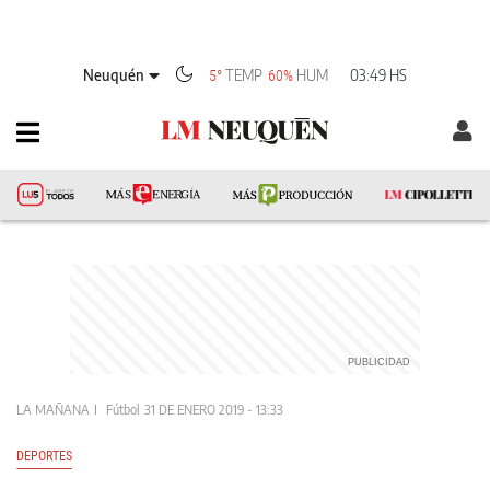
Neuquén
TEMP
HUM
03:49 HS
5°
60%
LA MAÑANA
Fútbol
31 DE ENERO 2019 - 13:33
DEPORTES