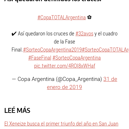
#CopaTOTALArgentina
⚽
✔️ Así quedaron los cruces de
#32avos
y el cuadro
de la Fase
Final.
#SorteoCopaArgentina2019
#SorteoCopaTOTALAr
#FaseFinal
#SorteoCopaArgentina
pic.twitter.com/4ROI8xWHaf
— Copa Argentina (@Copa_Argentina)
31 de
enero de 2019
LEÉ MÁS
El Xeneize busca el primer triunfo del año en San Juan