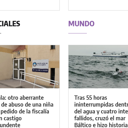
CIALES
MUNDO
la: otro aberrante
Tras 55 horas
 de abuso de una niña
ininterrumpidas dent
 pedido de la fiscalía
del agua y cuatro int
n castigo
fallidos, cruzó el mar
tundente
Báltico e hizo historia