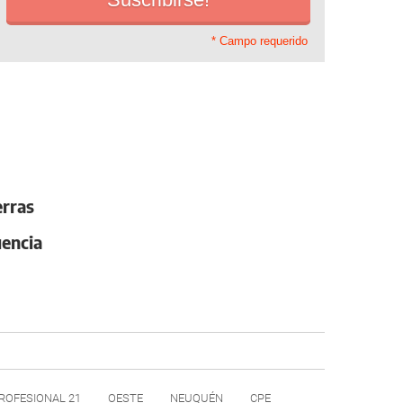
* Campo requerido
erras
uencia
ROFESIONAL 21
OESTE
NEUQUÉN
CPE