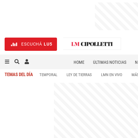
ESCUCHÁ
LU5
HOME
ÚLTIMAS NOTICIAS
N
NECROLÓGICAS
DEPORTES
TEMAS DEL DÍA
TEMPORAL
LEY DE TIERRAS
LMN EN VIVO
MÁS