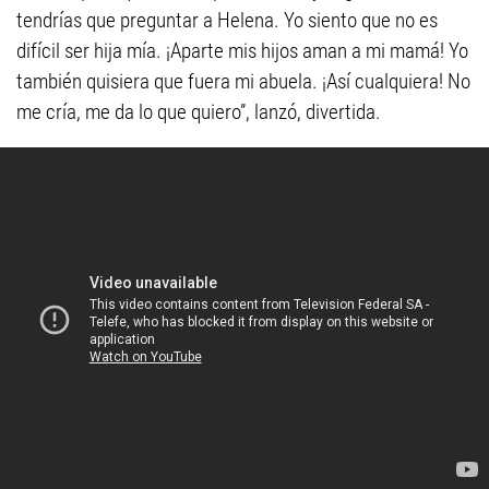
tendrías que preguntar a Helena. Yo siento que no es
difícil ser hija mía. ¡Aparte mis hijos aman a mi mamá! Yo
también quisiera que fuera mi abuela. ¡Así cualquiera! No
me cría, me da lo que quiero”, lanzó, divertida.