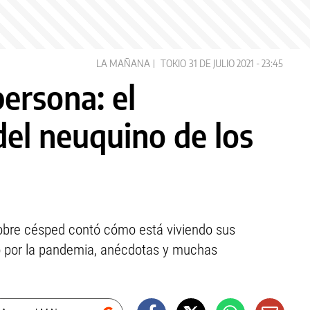
LA MAÑANA
TOKIO
31 DE JULIO 2021 - 23:45
ersona: el
del neuquino de los
obre césped contó cómo está viviendo sus
xto por la pandemia, anécdotas y muchas