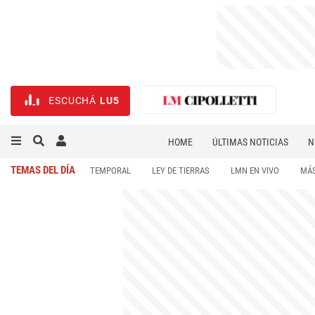
ESCUCHÁ
LU5
HOME
ÚLTIMAS NOTICIAS
N
NECROLÓGICAS
DEPORTES
TEMAS DEL DÍA
TEMPORAL
LEY DE TIERRAS
LMN EN VIVO
MÁS