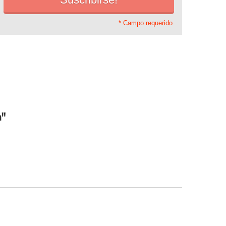
* Campo requerido
n"