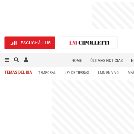
ESCUCHÁ
LU5
HOME
ÚLTIMAS NOTICIAS
N
NECROLÓGICAS
DEPORTES
TEMAS DEL DÍA
TEMPORAL
LEY DE TIERRAS
LMN EN VIVO
MÁS