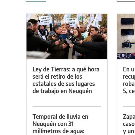
Ley de Tierras: a qué hora
En u
será el retiro de los
recu
estatales de sus lugares
roba
de trabajo en Neuquén
5, ce
Temporal de lluvia en
Zapa
Neuquén con 31
caso
milímetros de agua:
y un