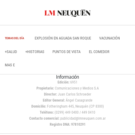
EXPLOSIÓN EN AGUADA SAN ROQUE
VACUNACIÓN
TEMAS DEL DÍA
+SALUD
+HISTORIAS
PUNTOS DE VISTA
EL COMEDOR
MAS E
Información
Edición:
6951
Propietario:
Comunicaciones y Medios S.A
Director:
Juan Carlos Schroeder
Editor General:
Ángel Casagrande
Domicilio:
Fotheringham 445, Neuquén (CP 8300)
Teléfono:
(0299) 449 0400 / 449 0410
Contacto comercial:
publicidad@lmneuquen.com.ar
Registro DNA: 97810291