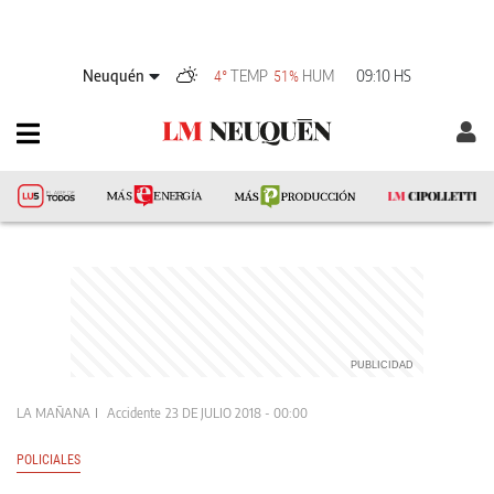
Neuquén
TEMP
HUM
09:10 HS
4°
51%
LA MAÑANA
Accidente
23 DE JULIO 2018 - 00:00
POLICIALES