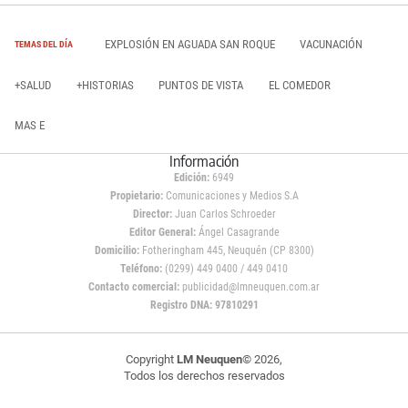
EXPLOSIÓN EN AGUADA SAN ROQUE
VACUNACIÓN
TEMAS DEL DÍA
+SALUD
+HISTORIAS
PUNTOS DE VISTA
EL COMEDOR
MAS E
Información
Edición:
6949
Propietario:
Comunicaciones y Medios S.A
Director:
Juan Carlos Schroeder
Editor General:
Ángel Casagrande
Domicilio:
Fotheringham 445, Neuquén (CP 8300)
Teléfono:
(0299) 449 0400 / 449 0410
Contacto comercial:
publicidad@lmneuquen.com.ar
Registro DNA: 97810291
Copyright
LM Neuquen
© 2026,
Todos los derechos reservados