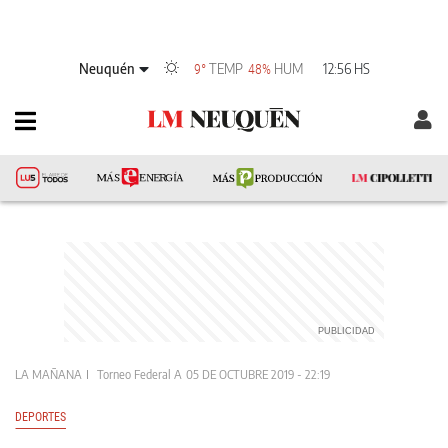
Neuquén
TEMP
HUM
12:56 HS
9°
48%
LA MAÑANA
Torneo Federal A
05 DE OCTUBRE 2019 - 22:19
DEPORTES