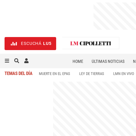
ESCUCHÁ
LU5
HOME
ÚLTIMAS NOTICIAS
N
NECROLÓGICAS
DEPORTES
TEMAS DEL DÍA
MUERTE EN EL EPAS
LEY DE TIERRAS
LMN EN VIVO