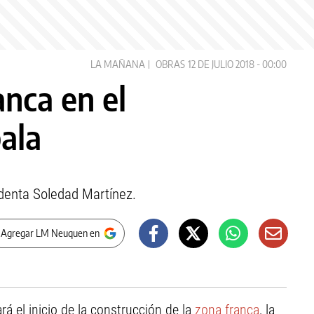
LA MAÑANA
OBRAS
12 DE JULIO 2018 - 00:00
anca en el
ala
ndenta Soledad Martínez.
 Agregar LM Neuquen en
á el inicio de la construcción de la
zona franca
, la