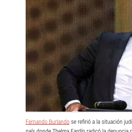
Fernando Burlando
se refirió a la situación j
país donde Thelma Fardín radicó la denuncia 