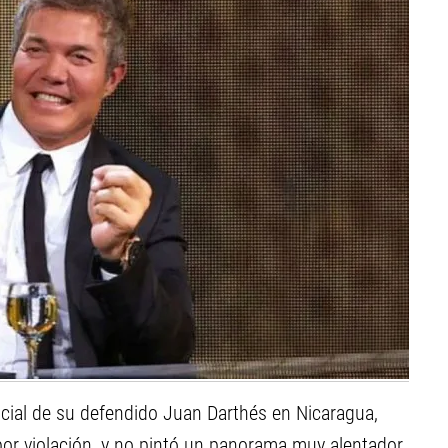
udicial de su defendido Juan Darthés en Nicaragua,
por violación, y no pintó un panorama muy alentador