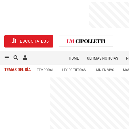
ESCUCHÁ
LU5
HOME
ÚLTIMAS NOTICIAS
N
NECROLÓGICAS
DEPORTES
TEMAS DEL DÍA
TEMPORAL
LEY DE TIERRAS
LMN EN VIVO
MÁS