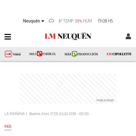
Neuquén
TEMP
HUM
19:08 HS
9°
39%
LA MAÑANA
Buenos Aires
17 DE JULIO 2018 - 00:00
PAÍS