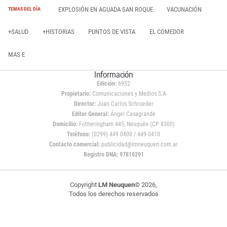
EXPLOSIÓN EN AGUADA SAN ROQUE
VACUNACIÓN
TEMAS DEL DÍA
+SALUD
+HISTORIAS
PUNTOS DE VISTA
EL COMEDOR
MAS E
Información
Edición:
6952
Propietario:
Comunicaciones y Medios S.A
Director:
Juan Carlos Schroeder
Editor General:
Ángel Casagrande
Domicilio:
Fotheringham 445, Neuquén (CP 8300)
Teléfono:
(0299) 449 0400 / 449 0410
Contacto comercial:
publicidad@lmneuquen.com.ar
Registro DNA: 97810291
Copyright
LM Neuquen
© 2026,
Todos los derechos reservados