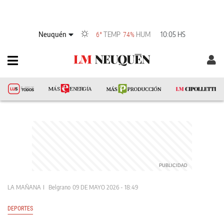
Neuquén
TEMP
HUM
10:05 HS
6°
74%
LA MAÑANA
Belgrano
09 DE MAYO 2026 - 18:49
DEPORTES