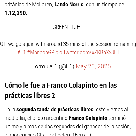
británico de McLaren,
Lando Norris
, con un tiempo de
1:12,290.
GREEN LIGHT
Off we go again with around 35 mins of the session remaining
#F1
#MonacoGP
pic.twitter.com/xZKBbXxJiH
— Formula 1 (@F1)
May 23, 2025
Cómo le fue a Franco Colapinto en las
prácticas libres 2
En la
segunda tanda de prácticas libres
, este viernes al
mediodía, el piloto argentino
Franco Colapinto
terminó
último y a más de dos segundos del ganador de la sesión,
el monegasco Charles Leclerc (Ferrari).