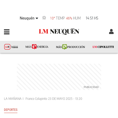
Neuquén
TEMP
HUM
14:51 HS
10°
46%
LA MAÑANA
Franco Colapinto
23 DE MAYO 2025 - 13:20
DEPORTES