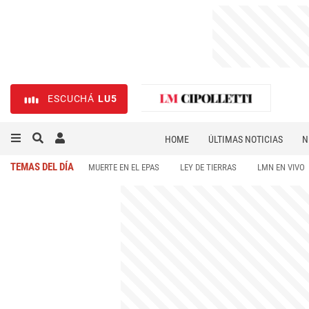
ESCUCHÁ
LU5
HOME
ÚLTIMAS NOTICIAS
N
NECROLÓGICAS
DEPORTES
TEMAS DEL DÍA
MUERTE EN EL EPAS
LEY DE TIERRAS
LMN EN VIVO