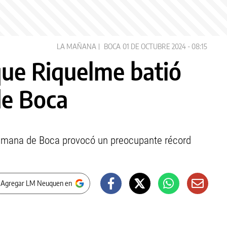
LA MAÑANA
BOCA
01 DE OCTUBRE 2024 - 08:15
que Riquelme batió
de Boca
semana de Boca provocó un preocupante récord
 Agregar LM Neuquen en