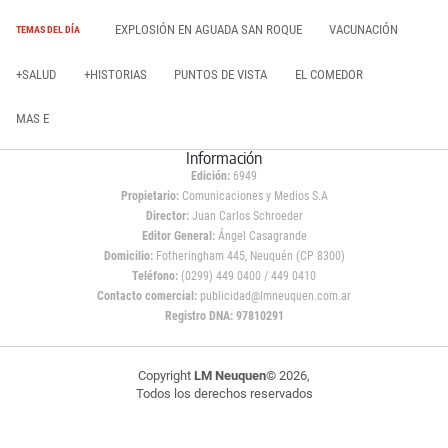
EXPLOSIÓN EN AGUADA SAN ROQUE
VACUNACIÓN
TEMAS DEL DÍA
+SALUD
+HISTORIAS
PUNTOS DE VISTA
EL COMEDOR
MAS E
Información
Edición:
6949
Propietario:
Comunicaciones y Medios S.A
Director:
Juan Carlos Schroeder
Editor General:
Ángel Casagrande
Domicilio:
Fotheringham 445, Neuquén (CP 8300)
Teléfono:
(0299) 449 0400 / 449 0410
Contacto comercial:
publicidad@lmneuquen.com.ar
Registro DNA: 97810291
Copyright
LM Neuquen
© 2026,
Todos los derechos reservados