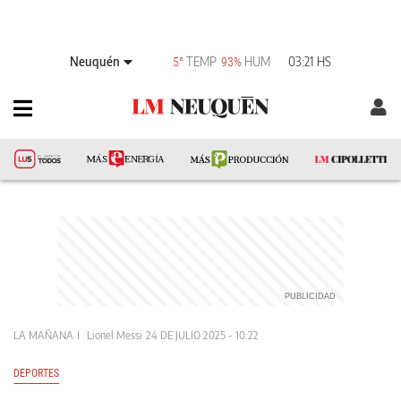
Neuquén
TEMP
HUM
03:21 HS
5°
93%
LA MAÑANA
Lionel Messi
24 DE JULIO 2025 - 10:22
DEPORTES