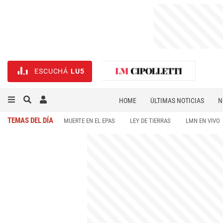
ESCUCHÁ
LU5
HOME
ÚLTIMAS NOTICIAS
N
NECROLÓGICAS
DEPORTES
TEMAS DEL DÍA
MUERTE EN EL EPAS
LEY DE TIERRAS
LMN EN VIVO