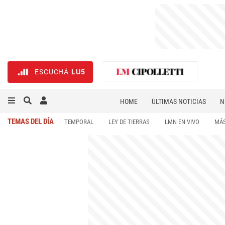
ESCUCHÁ
LU5
HOME
ÚLTIMAS NOTICIAS
N
NECROLÓGICAS
DEPORTES
TEMAS DEL DÍA
TEMPORAL
LEY DE TIERRAS
LMN EN VIVO
MÁS