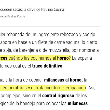
lave de Paulina Cocina
ier rebanada de un ingrediente rebozado y cocido
abora en base a un filete de carne vacuna, lo cierto
de soja, de berenjena o de muzzarella, por nombrar a
ecas
cuándo las cocinamos al
horno
?
La experta
ntamos cuál es el
truco definitivo
.
a, a la hora de cocinar
milanesas al horno,
la
s temperaturas y el tratamiento del empanado
. Así,
 complejos, sino en el
control riguroso
de los
égica de la bandeja para colocar las
milanesas
.