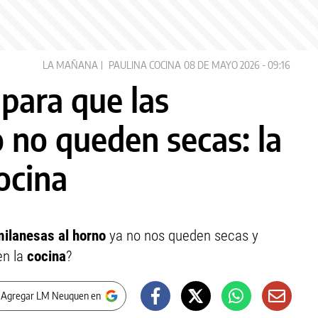
LA MAÑANA
PAULINA COCINA
08 DE MAYO 2026 - 09:16
 para que las
 no queden secas: la
ocina
ilanesas al horno
ya no nos queden secas y
en la
cocina
?
 Agregar LM Neuquen en