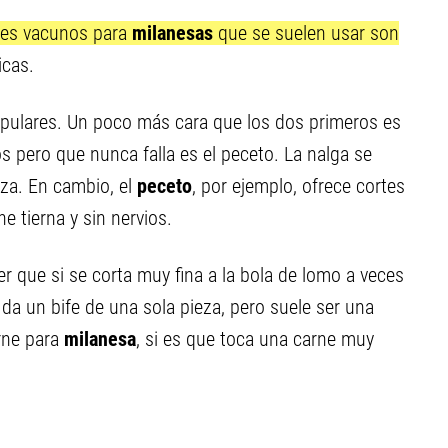
tes vacunos para
milanesas
que se suelen usar son
icas.
pulares. Un poco más cara que los dos primeros es
s pero que nunca falla es el peceto. La nalga se
eza. En cambio, el
peceto
, por ejemplo, ofrece cortes
 tierna y sin nervios.
er que si se corta muy fina a la bola de lomo a veces
a un bife de una sola pieza, pero suele ser una
rne para
milanesa
, si es que toca una carne muy