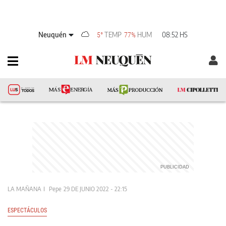
Neuquén
TEMP
HUM
08:52 HS
5°
77%
LA MAÑANA
Pepe
29 DE JUNIO 2022 - 22:15
ESPECTÁCULOS