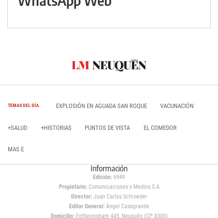
WhatsApp Web
EXPLOSIÓN EN AGUADA SAN ROQUE
VACUNACIÓN
TEMAS DEL DÍA
+SALUD
+HISTORIAS
PUNTOS DE VISTA
EL COMEDOR
MAS E
Información
Edición:
6949
Propietario:
Comunicaciones y Medios S.A
Director:
Juan Carlos Schroeder
Editor General:
Ángel Casagrande
Domicilio:
Fotheringham 445, Neuquén (CP 8300)