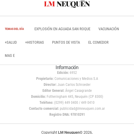
EXPLOSIÓN EN AGUADA SAN ROQUE
VACUNACIÓN
TEMAS DEL DÍA
+SALUD
+HISTORIAS
PUNTOS DE VISTA
EL COMEDOR
MAS E
Información
Edición:
6952
Propietario:
Comunicaciones y Medios S.A
Director:
Juan Carlos Schroeder
Editor General:
Ángel Casagrande
Domicilio:
Fotheringham 445, Neuquén (CP 8300)
Teléfono:
(0299) 449 0400 / 449 0410
Contacto comercial:
publicidad@lmneuquen.com.ar
Registro DNA: 97810291
Copyright
LM Neuquen
© 2026,