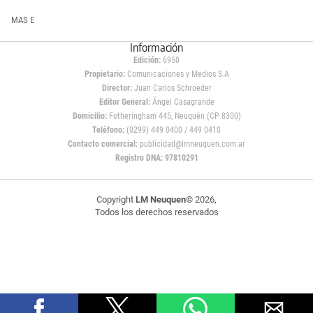
MAS E
Información
Edición:
6950
Propietario:
Comunicaciones y Medios S.A
Director:
Juan Carlos Schroeder
Editor General:
Ángel Casagrande
Domicilio:
Fotheringham 445, Neuquén (CP 8300)
Teléfono:
(0299) 449 0400 / 449 0410
Contacto comercial:
publicidad@lmneuquen.com.ar
Registro DNA: 97810291
Copyright
LM Neuquen
© 2026,
Todos los derechos reservados