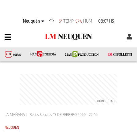
Neuquén
TEMP
HUM
08:07 HS
5°
57%
LA MAÑANA
Redes Sociales
19 DE FEBRERO 2020 - 22:45
NEUQUÉN