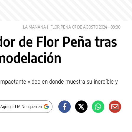
LA MAÑANA
FLOR PEÑA
07 DE AGOSTO 2024 - 09:30
dor de Flor Peña tras
emodelación
 impactante video en donde muestra su increíble y
 Agregar LM Neuquen en