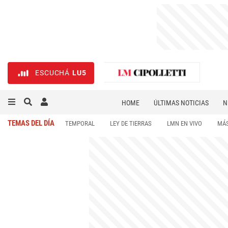
ESCUCHÁ
LU5
HOME
ÚLTIMAS NOTICIAS
N
NECROLÓGICAS
DEPORTES
TEMAS DEL DÍA
TEMPORAL
LEY DE TIERRAS
LMN EN VIVO
MÁS