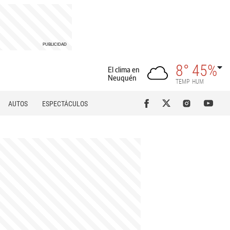
8°
45%
El clima en
Neuquén
TEMP
HUM
AUTOS
ESPECTÁCULOS