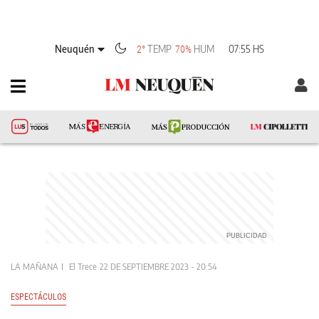
Neuquén
TEMP
HUM
07:55 HS
2°
70%
LA MAÑANA
El Trece
22 DE SEPTIEMBRE 2023 - 20:54
ESPECTÁCULOS