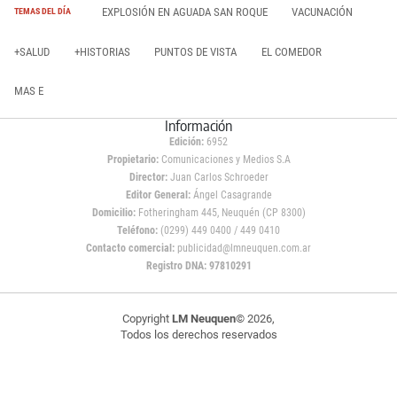
EXPLOSIÓN EN AGUADA SAN ROQUE
VACUNACIÓN
TEMAS DEL DÍA
+SALUD
+HISTORIAS
PUNTOS DE VISTA
EL COMEDOR
MAS E
Información
Edición:
6952
Propietario:
Comunicaciones y Medios S.A
Director:
Juan Carlos Schroeder
Editor General:
Ángel Casagrande
Domicilio:
Fotheringham 445, Neuquén (CP 8300)
Teléfono:
(0299) 449 0400 / 449 0410
Contacto comercial:
publicidad@lmneuquen.com.ar
Registro DNA: 97810291
Copyright
LM Neuquen
© 2026,
Todos los derechos reservados