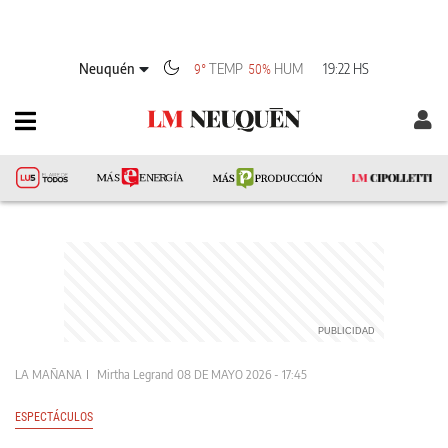
Neuquén
TEMP
HUM
19:22 HS
9°
50%
LA MAÑANA
Mirtha Legrand
08 DE MAYO 2026 - 17:45
ESPECTÁCULOS