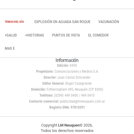
EXPLOSIÓN EN AGUADA SAN ROQUE
VACUNACIÓN
TEMAS DEL DÍA
+SALUD
+HISTORIAS
PUNTOS DE VISTA
EL COMEDOR
MAS E
Información
Edición:
6950
Propietario:
Comunicaciones y Medios S.A
Director:
Juan Carlos Schroeder
Editor General:
Ángel Casagrande
Domicilio:
Fotheringham 445, Neuquén (CP 8300)
Teléfono:
(0299) 449 0400 / 449 0410
Contacto comercial:
publicidad@lmneuquen.com.ar
Registro DNA: 97810291
Copyright
LM Neuquen
© 2026,
Todos los derechos reservados