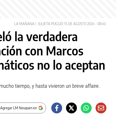
LA MAÑANA
JULIETA POGGIO
15 DE AGOSTO 2024 - 08:43
eló la verdadera
ación con Marcos
náticos no lo aceptan
ucho tiempo, y hasta vivieron un breve affaire.
 Agregar LM Neuquen en