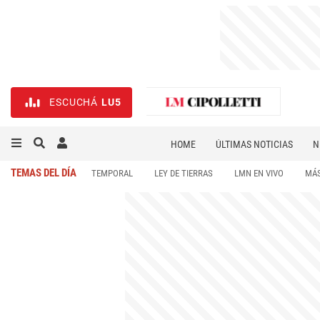
ESCUCHÁ
LU5
HOME
ÚLTIMAS NOTICIAS
N
NECROLÓGICAS
DEPORTES
TEMAS DEL DÍA
TEMPORAL
LEY DE TIERRAS
LMN EN VIVO
MÁS