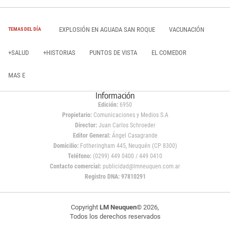
EXPLOSIÓN EN AGUADA SAN ROQUE
VACUNACIÓN
TEMAS DEL DÍA
+SALUD
+HISTORIAS
PUNTOS DE VISTA
EL COMEDOR
MAS E
Información
Edición:
6950
Propietario:
Comunicaciones y Medios S.A
Director:
Juan Carlos Schroeder
Editor General:
Ángel Casagrande
Domicilio:
Fotheringham 445, Neuquén (CP 8300)
Teléfono:
(0299) 449 0400 / 449 0410
Contacto comercial:
publicidad@lmneuquen.com.ar
Registro DNA: 97810291
Copyright
LM Neuquen
© 2026,
Todos los derechos reservados