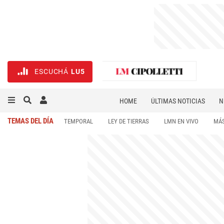
ESCUCHÁ
LU5
HOME
ÚLTIMAS NOTICIAS
N
NECROLÓGICAS
DEPORTES
TEMAS DEL DÍA
TEMPORAL
LEY DE TIERRAS
LMN EN VIVO
MÁS