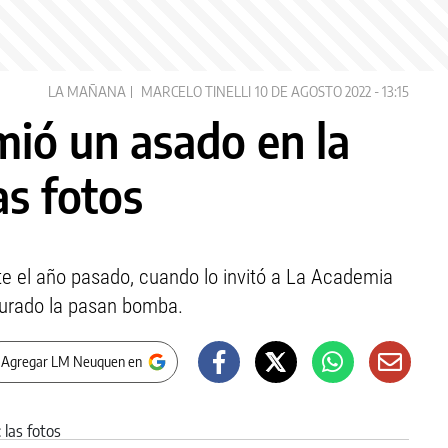
LA MAÑANA
MARCELO TINELLI
10 DE AGOSTO 2022 - 13:15
mió un asado en la
as fotos
te el año pasado, cuando lo invitó a La Academia
jurado la pasan bomba.
 Agregar LM Neuquen en