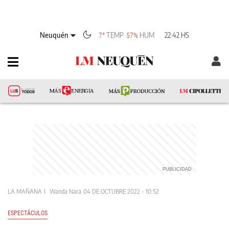
Neuquén
TEMP
HUM
22:42 HS
7°
57%
LA MAÑANA
Wanda Nara
04 DE OCTUBRE 2022 - 10:52
ESPECTÁCULOS