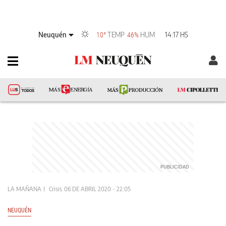
Neuquén
TEMP
HUM
14:17 HS
10°
46%
LA MAÑANA
Crisis
06 DE ABRIL 2020 - 22:05
NEUQUÉN