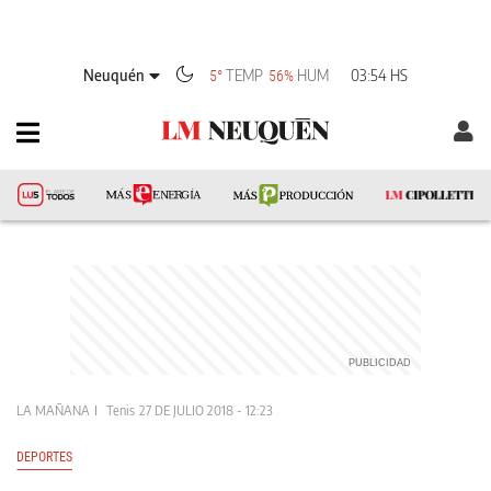
Neuquén
TEMP
HUM
03:54 HS
5°
56%
LA MAÑANA
Tenis
27 DE JULIO 2018 - 12:23
DEPORTES