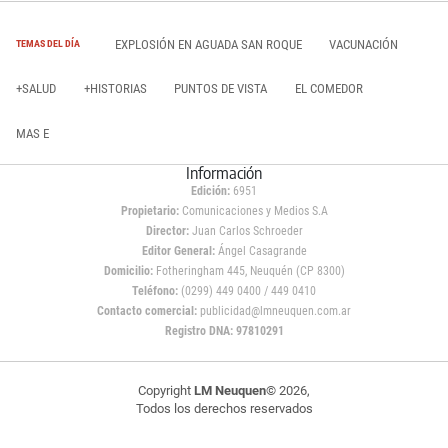
EXPLOSIÓN EN AGUADA SAN ROQUE
VACUNACIÓN
TEMAS DEL DÍA
+SALUD
+HISTORIAS
PUNTOS DE VISTA
EL COMEDOR
MAS E
Información
Edición:
6951
Propietario:
Comunicaciones y Medios S.A
Director:
Juan Carlos Schroeder
Editor General:
Ángel Casagrande
Domicilio:
Fotheringham 445, Neuquén (CP 8300)
Teléfono:
(0299) 449 0400 / 449 0410
Contacto comercial:
publicidad@lmneuquen.com.ar
Registro DNA: 97810291
Copyright
LM Neuquen
© 2026,
Todos los derechos reservados