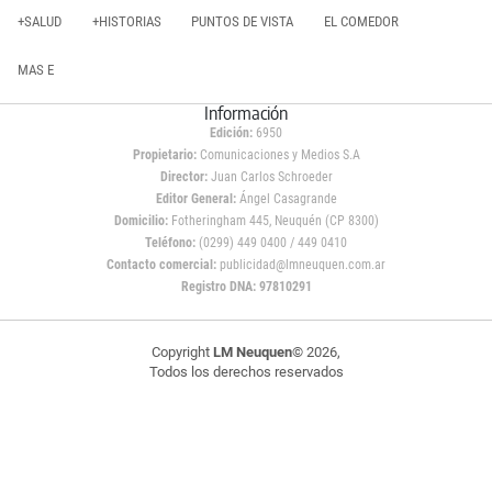
+SALUD
+HISTORIAS
PUNTOS DE VISTA
EL COMEDOR
MAS E
Información
Edición:
6950
Propietario:
Comunicaciones y Medios S.A
Director:
Juan Carlos Schroeder
Editor General:
Ángel Casagrande
Domicilio:
Fotheringham 445, Neuquén (CP 8300)
Teléfono:
(0299) 449 0400 / 449 0410
Contacto comercial:
publicidad@lmneuquen.com.ar
Registro DNA: 97810291
Copyright
LM Neuquen
© 2026,
Todos los derechos reservados