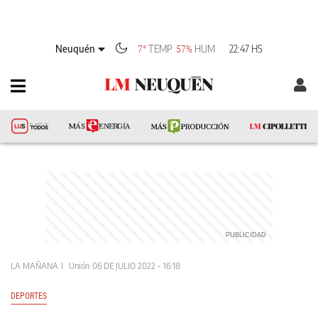
Neuquén
TEMP
HUM
22:47 HS
7°
57%
LA MAÑANA
Unión
06 DE JULIO 2022 - 16:18
DEPORTES