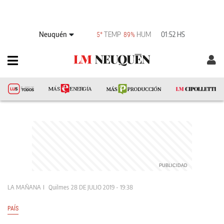
Neuquén
TEMP
HUM
01:52 HS
5°
89%
LA MAÑANA
Quilmes
28 DE JULIO 2019 - 19:38
PAÍS